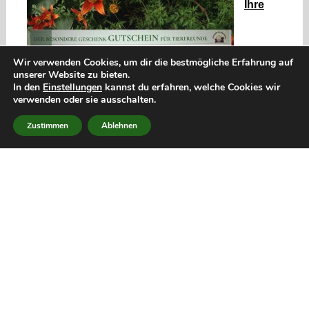
Ihre
Wir verwenden Cookies, um dir die bestmögliche Erfahrung auf
unserer Website zu bieten.
In den
Einstellungen
kannst du erfahren, welche Cookies wir
verwenden oder sie ausschalten.
Zustimmen
Ablehnen
Vorteile:
– Sie bestimmen den Wert des Gutscheins
– Einlösbar für ALLE animals-in-harmony-
Leistungen
– 3 Jahre Gültigkeit
– Übertragbarkeit auf andere Person nach
Absprache