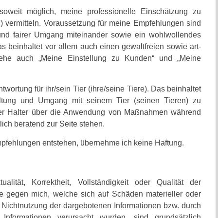
oweit möglich, meine professionelle Einschätzung zu
) vermitteln. Voraussetzung für meine Empfehlungen sind
r und fairer Umgang miteinander sowie ein wohlwollendes
beinhaltet vor allem auch einen gewaltfreien sowie art-
iehe auch „Meine Einstellung zu Kunden“ und „Meine
ntwortung für ihr/sein Tier (ihre/seine Tiere). Das beinhaltet
altung und Umgang mit seinem Tier (seinen Tieren) zu
in/der Halter über die Anwendung von Maßnahmen während
lich beratend zur Seite stehen.
pfehlungen entstehen, übernehme ich keine Haftung.
lität, Korrektheit, Vollständigkeit oder Qualität der
he gegen mich, welche sich auf Schäden materieller oder
r Nichtnutzung der dargebotenen Informationen bzw. durch
 Informationen verursacht wurden, sind grundsätzlich