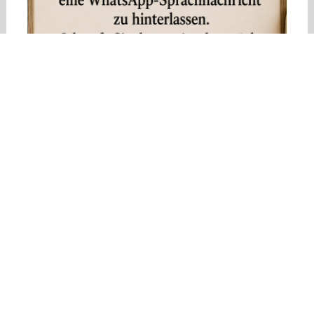
Kontaktdaten
animals-in-harmony
Imke Arracher-Küster
Büroadresse
Maarstr. 208
53227 Bonn
Festnetz, Mobil (WhatsApp):