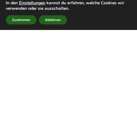
In den
Einstellungen
kannst du erfahren, welche Cookies wir
Verbindung steht und damit als eine Art
verwenden oder sie ausschalten.
Richtungshörverstärker fungiert. Diese Annahme
Zustimmen
Ablehnen
liegt auch deshalb nahe, da ebenfalls andere
Säugetiere wie bspw. Hunde oder Fledermäuse
über entsprechend doppelten Hautrandbeutel
verfügen.
Vielleicht noch einen wichtigen Hinweis: Wie bspw.
auch das Innenohr, sollte im Rahmen des „Medical
Trainings“ (siehe auch auf meiner Webseite unter:
Lexikon
) Henry’s Pocket gleichermaßen immer
wieder auf Zecken, (Herbstgras-)Milben etc.
kontrolliert werden, die sich gerne auch in dieser
Körperregion ansiedeln.